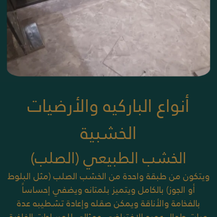
أنواع الباركيه والأرضيات
الخشبية
الخشب الطبيعي (الصلب)
ويتكون من طبقة واحدة من الخشب الصلب (مثل البلوط
أو الجوز) بالكامل
ويتميز بلمتانه ويضفي إحساساً
بالفخامة والأناقة ويمكن صقله وإعادة تشطيبه عدة
مرات طوال عمره الافتراضي
ومثالي للمساحات الفاخرة